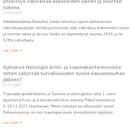
yhteistyö väkivaltaa kokeneiden lasten ja nuorten
tukena
10.10.2024
Valtakunnallinen Barnahus-hanke tehostaa lapsiin kohdistuvien
väkivaltaepäilyjen selvitysprosesseja sekä väkivaltaa kokeneiden lasten
ja nuorten tukea ja turvaa. Hanke on käynnistynyt vuonna 2019, ja on
STM:n rahoittama
Lue lisää >>
Ajatuksia Helsingin kriisi- ja traumakonferenssista:
miten säilyttää turvallisuuden tunne kansanmurhan
jälkeen?
27.11.2023
Traumaterapiakeskuksen ja Suomen psykologiliiton joka 2. vuosi
järjestämä Kriisi- ja traumakonferenssi toteutui PikkuFinlandiassa
9.-10.11.2023, teemanaan ”Miten säilyttää turvallisuuden tunne”.
Puheenvuoroja oli mm. traumaperäisen stressihäiriön näyttöön
Lue lisää >>