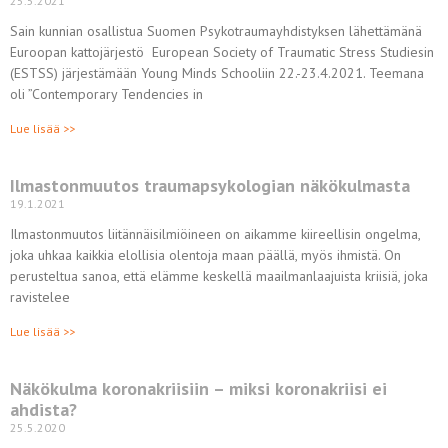
25.5.2021
Sain kunnian osallistua Suomen Psykotraumayhdistyksen lähettämänä
Euroopan kattojärjestö European Society of Traumatic Stress Studiesin
(ESTSS) järjestämään Young Minds Schooliin 22.-23.4.2021. Teemana
oli ”Contemporary Tendencies in
Lue lisää >>
Ilmastonmuutos traumapsykologian näkökulmasta
19.1.2021
Ilmastonmuutos liitännäisilmiöineen on aikamme kiireellisin ongelma,
joka uhkaa kaikkia elollisia olentoja maan päällä, myös ihmistä. On
perusteltua sanoa, että elämme keskellä maailmanlaajuista kriisiä, joka
ravistelee
Lue lisää >>
Näkökulma koronakriisiin – miksi koronakriisi ei
ahdista?
25.5.2020