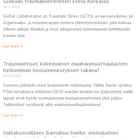
Globaali traumakonferenssi Etelä-Koreassa
15.5.2026
Global Collaboration on Traumatic Stress (GCTS) on kansainvälinen, yli
organisaatio- ja maantierajojen toimiva yhteistyöverkosto, joka kokoaa
yhteen tutkijat, kliinikot ja muut aihepiireistä kiinnostuneet kehittämään
trauma-alan
Lue lisää >>
Traumaattiset kokemukset maahanmuuttajalasten
heikomman koulumenestyksen takana?
29.10.2025
Suomea pidetään usein koulutuksen mallimaana. Vaikka Suomi sijoittuu
PISA-vertailuissa edelleen OECD-maiden keskiarvon yläpuolelle, kaikki
lapset eivät hyödy suomalaisesta koulujärjestelmästä yhtä paljon.
Tutkimukset osoittavat, että maahanmuuttajataustaiset
Lue lisää >>
Valtakunnallinen Barnahus-hanke: monialainen