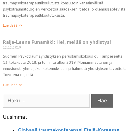
traumapsykoterapeuttikoulutusta konsultoin kansainvälistä
psykotraumatologien verkostoa saadakseni tietoa jo olemassaolevista
traumapsykoterapeuttikoulutuksista.
Lue lisää >>
Raija-Leena Punamäki: Hei, meillä on yhdistys!
12.12.2019
Suomen Psykotraumayhdistyksen perustamiskokous oli Tampereella
13. lokakuuta 2018, ja toiminta alkoi 2019. Moniammatillinen ja
innostunut ryhmä jakoi kokemuksiaan ja hahmotti yhdistyksen tavoitteita.
Toiveena on, että
Lue lisää >>
Uusimmat
Globaali traumakonferenssi Etelä-Koreassa