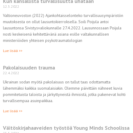
Kun kansallista turvallisuutta uhataan
12.5.2022
Valtioneuvoston (2022) Ajankohtaisselonteko turvallisuusympäristön
muutoksesta on ollut lausuntokierroksella. Soili Poijula antoi
lausuntonsa Sivistysvaliokunnalle 27.4.2022. Lausunnossaan Poijula
nosti keskeisenä kehitettävänä asiana esille valtakunnallisen
ministeriöiden yhteisen psykotraumatologian
Lue lisää >>
Pakolaisuuden trauma
22.4.2022
Ukrainan sodan myötä pakolaisuus on tullut taas odottamatta
lähemmäksi kaikkia suomalaisiakin. Olemme päivittäin nähneet kuvia
pommitetuista taloista ja järkyttyneistä ihmisistä, jotka pakenevat kohti
turvallisempaa asuinpaikkaa.
Lue lisää >>
Väitöskirjahaaveiden työstöä Young Minds Schoolissa