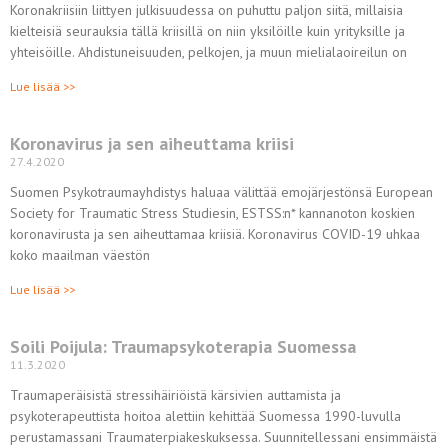
Koronakriisiin liittyen julkisuudessa on puhuttu paljon siitä, millaisia
kielteisiä seurauksia tällä kriisillä on niin yksilöille kuin yrityksille ja
yhteisöille. Ahdistuneisuuden, pelkojen, ja muun mielialaoireilun on
Lue lisää >>
Koronavirus ja sen aiheuttama kriisi
27.4.2020
Suomen Psykotraumayhdistys haluaa välittää emojärjestönsä European
Society for Traumatic Stress Studiesin, ESTSS:n* kannanoton koskien
koronavirusta ja sen aiheuttamaa kriisiä. Koronavirus COVID-19 uhkaa
koko maailman väestön
Lue lisää >>
Soili Poijula: Traumapsykoterapia Suomessa
11.3.2020
Traumaperäisistä stressihäiriöistä kärsivien auttamista ja
psykoterapeuttista hoitoa alettiin kehittää Suomessa 1990-luvulla
perustamassani Traumaterpiakeskuksessa. Suunnitellessani ensimmäistä