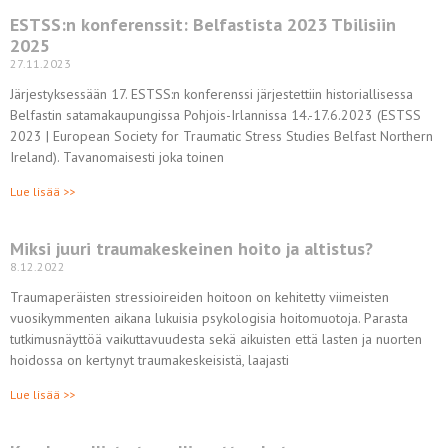
ESTSS:n konferenssit: Belfastista 2023 Tbilisiin
2025
27.11.2023
Järjestyksessään 17. ESTSS:n konferenssi järjestettiin historiallisessa
Belfastin satamakaupungissa Pohjois-Irlannissa 14.-17.6.2023 (ESTSS
2023 | European Society for Traumatic Stress Studies Belfast Northern
Ireland). Tavanomaisesti joka toinen
Lue lisää >>
Miksi juuri traumakeskeinen hoito ja altistus?
8.12.2022
Traumaperäisten stressioireiden hoitoon on kehitetty viimeisten
vuosikymmenten aikana lukuisia psykologisia hoitomuotoja. Parasta
tutkimusnäyttöä vaikuttavuudesta sekä aikuisten että lasten ja nuorten
hoidossa on kertynyt traumakeskeisistä, laajasti
Lue lisää >>