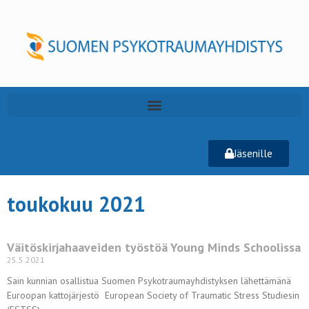
Jäsenille
toukokuu 2021
Väitöskirjahaaveiden työstöä Young Minds Schoolissa
25.5.2021
Sain kunnian osallistua Suomen Psykotraumayhdistyksen lähettämänä
Euroopan kattojärjestö European Society of Traumatic Stress Studiesin