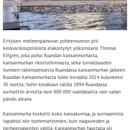
Erityisen mieleenpainuvan puheenvuoron piti
keskusrikospoliisista eläköitynyt ylikomisario Thomas
Elfgren, joka puhui Ruandan kansanmurhasta,
kansanmurhan rikostutkinnasta, sekä turvallisuuden
tunteen rakentamisesta Ruandassa kansanmurhan jälkeen.
Ruandan kansanmurhasta tulee keväällä 2024 kuluneeksi
30 vuotta; huhti-kesäkuun välillä 1994 Ruandassa
surmattiin arviolta noin 800 000 ruandalaista vain sadan
päivän aikana.
Kansanmurha kosketti koko kansakuntaa, ja surmaamista
tapahtui niin tuntemattomien, kuin naapureiden ja
perheenjäsenten välillä. Kansanmurhan taustalla oli