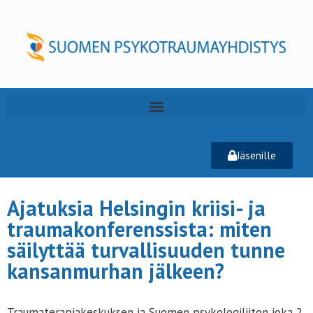
Jäsenille
Ajatuksia Helsingin kriisi- ja
traumakonferenssista: miten
säilyttää turvallisuuden tunne
kansanmurhan jälkeen?
Traumaterapiakeskuksen ja Suomen psykologiliiton joka 2.