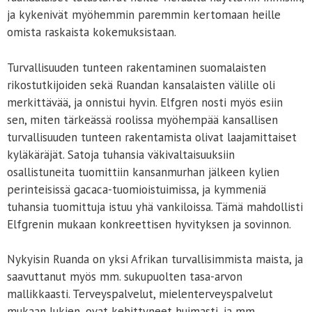
ja kykenivät myöhemmin paremmin kertomaan heille
omista raskaista kokemuksistaan.
Turvallisuuden tunteen rakentaminen suomalaisten
rikostutkijoiden sekä Ruandan kansalaisten välille oli
merkittävää, ja onnistui hyvin. Elfgren nosti myös esiin
sen, miten tärkeässä roolissa myöhempää kansallisen
turvallisuuden tunteen rakentamista olivat laajamittaiset
kyläkäräjät. Satoja tuhansia väkivaltaisuuksiin
osallistuneita tuomittiin kansanmurhan jälkeen kylien
perinteisissä gacaca-tuomioistuimissa, ja kymmeniä
tuhansia tuomittuja istuu yhä vankiloissa. Tämä mahdollisti
Elfgrenin mukaan konkreettisen hyvityksen ja sovinnon.
Nykyisin Ruanda on yksi Afrikan turvallisimmista maista, ja
saavuttanut myös mm. sukupuolten tasa-arvon
mallikkaasti. Terveyspalvelut, mielenterveyspalvelut
mukaan lukien, ovat kehittyneet huimasti, ja mm.