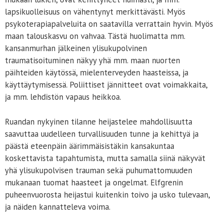
lapsikuolleisuus on vähentynyt merkittävästi. Myös
psykoterapiapalveluita on saatavilla verrattain hyvin. Myös
maan talouskasvu on vahvaa. Tästä huolimatta mm.
kansanmurhan jälkeinen ylisukupolvinen
traumatisoituminen näkyy yhä mm. maan nuorten
päihteiden käytössä, mielenterveyden haasteissa, ja
käyttäytymisessä. Poliittiset jännitteet ovat voimakkaita,
ja mm. lehdistön vapaus heikkoa.
Ruandan nykyinen tilanne heijastelee mahdollisuutta
saavuttaa uudelleen turvallisuuden tunne ja kehittyä ja
päästä eteenpäin äärimmäisistäkin kansakuntaa
koskettavista tapahtumista, mutta samalla siinä näkyvät
yhä ylisukupolvisen trauman sekä puhumattomuuden
mukanaan tuomat haasteet ja ongelmat. Elfgrenin
puheenvuorosta heijastui kuitenkin toivo ja usko tulevaan,
ja näiden kannatteleva voima.