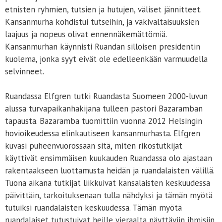
etnisten ryhmien, tutsien ja hutujen, väliset jännitteet.
Kansanmurha kohdistui tutseihin, ja väkivaltaisuuksien
laajuus ja nopeus olivat ennennäkemättömiä.
Kansanmurhan käynnisti Ruandan silloisen presidentin
kuolema, jonka syyt eivät ole edelleenkään varmuudella
selvinneet.
Ruandassa Elfgren tutki Ruandasta Suomeen 2000-luvun
alussa turvapaikanhakijana tulleen pastori Bazaramban
tapausta. Bazaramba tuomittiin vuonna 2012 Helsingin
hovioikeudessa elinkautiseen kansanmurhasta. Elfgren
kuvasi puheenvuorossaan sitä, miten rikostutkijat
käyttivät ensimmäisen kuukauden Ruandassa olo ajastaan
rakentaakseen luottamusta heidän ja ruandalaisten välillä.
Tuona aikana tutkijat liikkuivat kansalaisten keskuudessa
päivittäin, tarkoituksenaan tulla nähdyksi ja tämän myötä
tutuiksi ruandalaisten keskuudessa. Tämän myötä
ruandalaiset tutustuivat heille vieraalta näyttäviin ihmisiin,