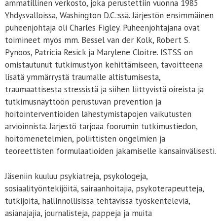
ammatillinen verkosto, joka perustettiin vuonna 1985
Yhdysvalloissa, Washington D.C.:ssä. Järjestön ensimmäinen
puheenjohtaja oli Charles Figley. Puheenjohtajana ovat
toimineet myös mm. Bessel van der Kolk, Robert S.
Pynoos, Patricia Resick ja Marylene Cloitre. ISTSS on
omistautunut tutkimustyön kehittämiseen, tavoitteena
lisätä ymmärrystä traumalle altistumisesta,
traumaattisesta stressistä ja siihen liittyvistä oireista ja
tutkimusnäyttöön perustuvan prevention ja
hoitointerventioiden lähestymistapojen vaikutusten
arvioinnista. Järjestö tarjoaa foorumin tutkimustiedon,
hoitomenetelmien, poliittisten ongelmien ja
teoreettisten formulaatioiden jakamiselle kansainvälisesti.
Jäseniin kuuluu psykiatreja, psykologeja,
sosiaalityöntekijöitä, sairaanhoitajia, psykoterapeutteja,
tutkijoita, hallinnollisissa tehtävissä työskenteleviä,
asianajajia, journalisteja, pappeja ja muita