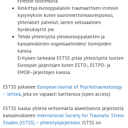
stressin tutkimusta.
Keskittyä eurooppalaisiin traumaattisen stressin
kysymyksiin kuten suuronnettomuusresponssi,
yhtenäiset palvelut, lasten seksuaalinen
hyväksikäyttö jne.
Tehdä yhteistyötä yleiseurooppalaisten ja
kansainvälisten organisaatioiden/ toimijoiden
kanssa.
Erityisen tärkeänä ESTSS pitää yhteistyötä toisten
Euroopan järjestöjen kuten ESTD-, ESTPD- ja
EMDR–järjestöjen kanssa.
ESTSS julkaisee
European Journal of Psychotraumatology
– lehteä
, joka on vapaasti luettavissa (open access).
ESTSS kuuluu yhtenä seitsemästä alueellisesta järjestöstä
kansainväliseen
International Society for Traumatic Stress
Studies (ISTSS) – yhteistyöjärjestöön
. ISTSS on