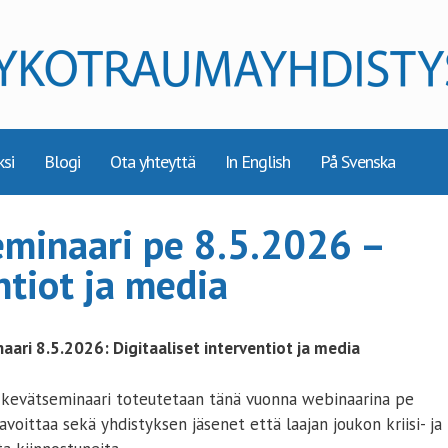
ksi
Blogi
Ota yhteyttä
In English
På Svenska
eminaari pe 8.5.2026 –
ntiot ja media
ri 8.5.2026: Digitaaliset interventiot ja media
kevätseminaari toteutetaan tänä vuonna webinaarina pe
voittaa sekä yhdistyksen jäsenet että laajan joukon kriisi- ja