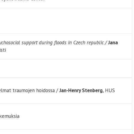
chosocial support during floods in Czech republic /
Jana
sti
elmat traumojen hoidossa /
Jan-Henry Stenberg
, HUS
okemuksia