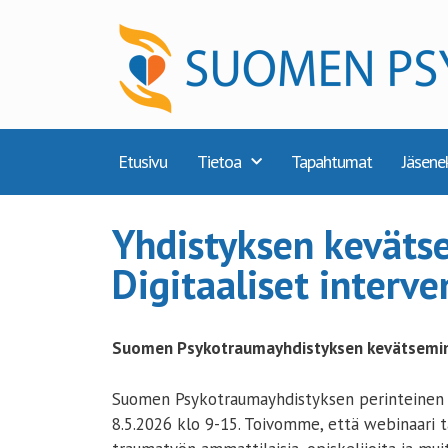
Etusivu
Tietoa
Tapahtumat
Jäsene
Yhdistyksen keväts
Digitaaliset interve
Suomen Psykotraumayhdistyksen kevätseminaa
Suomen Psykotraumayhdistyksen perinteinen 
8.5.2026 klo 9-15. Toivomme, että webinaari ta