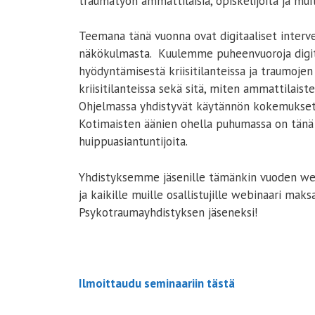
traumatyön ammattilaisia, opiskelijoita ja mui
Teemana tänä vuonna ovat digitaaliset interven
näkökulmasta. Kuulemme puheenvuoroja digita
hyödyntämisestä kriisitilanteissa ja traumoje
kriisitilanteissa sekä sitä, miten ammattilaiste
Ohjelmassa yhdistyvät käytännön kokemukset j
Kotimaisten äänien ohella puhumassa on tänä 
huippuasiantuntijoita.
Yhdistyksemme jäsenille tämänkin vuoden webi
ja kaikille muille osallistujille webinaari mak
Psykotraumayhdistyksen jäseneksi!
Ilmoittaudu seminaariin tästä