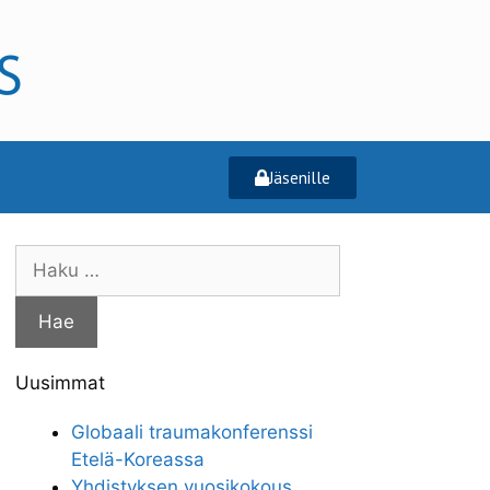
Jäsenille
Uusimmat
Globaali traumakonferenssi
Etelä-Koreassa
Yhdistyksen vuosikokous