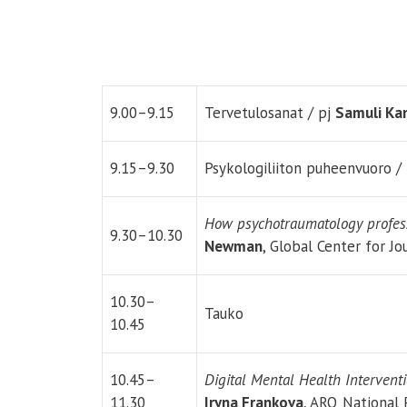
9.00–9.15
Tervetulosanat / pj
Samuli Ka
9.15–9.30
Psykologiliiton puheenvuoro /
How psychotraumatology profess
9.30–10.30
Newman
, Global Center for J
10.30–
Tauko
10.45
10.45–
Digital Mental Health Interven
11.30
Iryna Frankova
, ARQ National