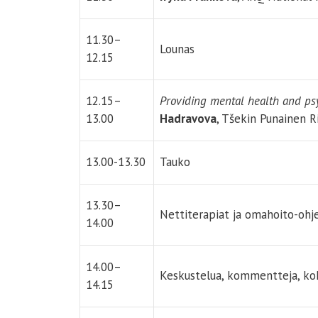
11.30–
Lounas
12.15
12.15–
Providing mental health and psy
13.00
Hadravova
, Tšekin Punainen Ri
13.00-13.30
Tauko
13.30–
Nettiterapiat ja omahoito-ohj
14.00
14.00–
Keskustelua, kommentteja, k
14.15