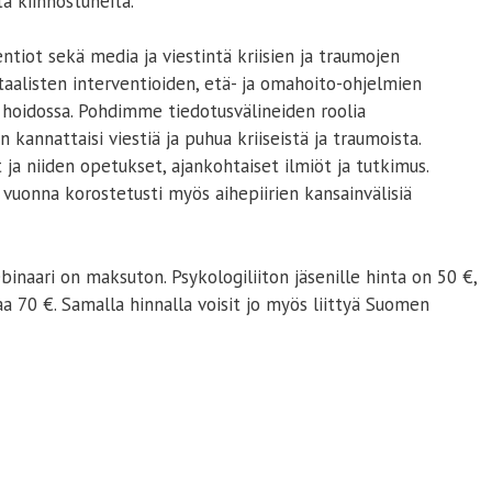
ta kiinnostuneita.
tiot sekä media ja viestintä kriisien ja traumojen
alisten interventioiden, etä- ja omahoito-ohjelmien
n hoidossa. Pohdimme tiedotusvälineiden roolia
n kannattaisi viestiä ja puhua kriiseistä ja traumoista.
a niiden opetukset, ajankohtaiset ilmiöt ja tutkimus.
vuonna korostetusti myös aihepiirien kansainvälisiä
naari on maksuton. Psykologiliiton jäsenille hinta on 50 €,
saa 70 €. Samalla hinnalla voisit jo myös liittyä Suomen