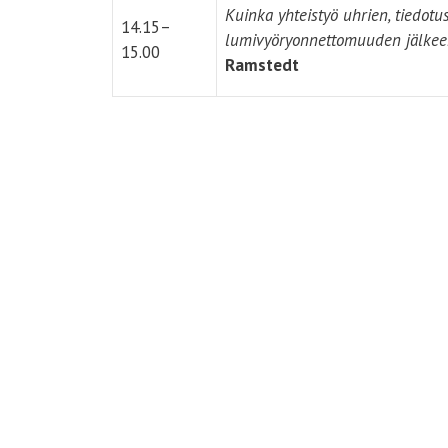
Kuinka yhteistyö uhrien, tiedotu
14.15–
lumivyöryonnettomuuden jälkeen
15.00
Ramstedt