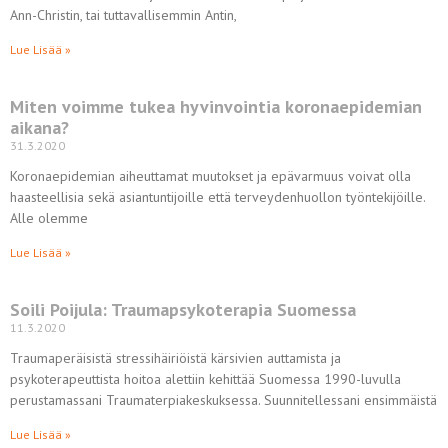
Ann-Christin, tai tuttavallisemmin Antin,
Lue Lisää »
Miten voimme tukea hyvinvointia koronaepidemian
aikana?
31.3.2020
Koronaepidemian aiheuttamat muutokset ja epävarmuus voivat olla
haasteellisia sekä asiantuntijoille että terveydenhuollon työntekijöille.
Alle olemme
Lue Lisää »
Soili Poijula: Traumapsykoterapia Suomessa
11.3.2020
Traumaperäisistä stressihäiriöistä kärsivien auttamista ja
psykoterapeuttista hoitoa alettiin kehittää Suomessa 1990-luvulla
perustamassani Traumaterpiakeskuksessa. Suunnitellessani ensimmäistä
Lue Lisää »