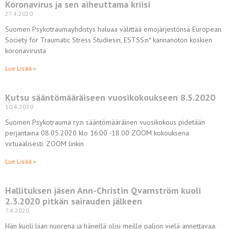
Koronavirus ja sen aiheuttama kriisi
27.4.2020
Suomen Psykotraumayhdistys haluaa välittää emojärjestönsä European
Society for Traumatic Stress Studiesin, ESTSS:n* kannanoton koskien
koronavirusta
Lue Lisää »
Kutsu sääntömääräiseen vuosikokoukseen 8.5.2020
10.4.2020
Suomen Psykotrauma ry:n sääntömääräinen vuosikokous pidetään
perjantaina 08.05.2020 klo 16:00 -18.00 ZOOM kokouksena
virtuaalisesti. ZOOM linkin
Lue Lisää »
Hallituksen jäsen Ann-Christin Qvarnström kuoli
2.3.2020 pitkän sairauden jälkeen
7.4.2020
Hän kuoli liian nuorena ja hänellä olisi meille paljon vielä annettavaa.