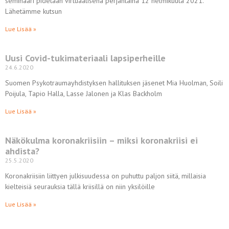
seminaari pidetään virtuaalisena perjantaina 12 helmikuuta 2021.
Lähetämme kutsun
Lue Lisää »
Uusi Covid-tukimateriaali lapsiperheille
24.6.2020
Suomen Psykotraumayhdistyksen hallituksen jäsenet Mia Huolman, Soili
Poijula, Tapio Halla, Lasse Jalonen ja Klas Backholm
Lue Lisää »
Näkökulma koronakriisiin – miksi koronakriisi ei
ahdista?
25.5.2020
Koronakriisiin liittyen julkisuudessa on puhuttu paljon siitä, millaisia
kielteisiä seurauksia tällä kriisillä on niin yksilöille
Lue Lisää »