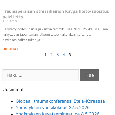
Traumaperäisen stressihäiriön Käypä hoito-suositus
päivitetty
21.1.2020
Päivitetty hoitosuositus julkaistiin tammikuussa 2020. Poikkeuksellisen
järkyttävän tapahtuman jälkeen tulee kaikenikäisille tarjota
psykososiaalista tukea ja
Lue Lisää »
1
2
3
4
5
Uusimmat
Globaali traumakonferenssi Etelä-Koreassa
Yhdistyksen vuosikokous 22.5.2026
Yhdistyksen kevätseminaari pe 8.5.2026 –