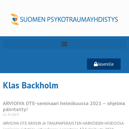
Jäsenille
Klas Backholm
ARVIOIVA OTE-seminaari helmikuussa 2021 – ohjelma
päivitetty!
11.9.2020
ARVIOIVA OTE KRIISIN JA TRAUMAPERÄISTEN HÄIRIÖIDEN HOIDOSSA-