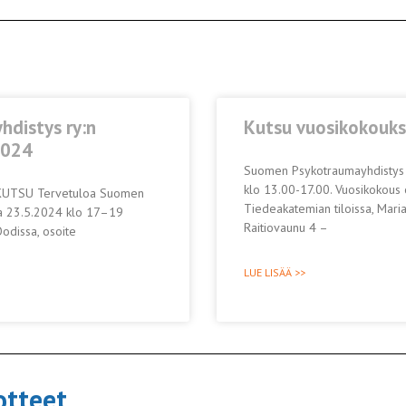
distys ry:n
Kutsu vuosikokouk
2024
Suomen Psykotraumayhdistys r
klo 13.00-17.00. Vuosikokous 
KUTSU Tervetuloa Suomen
Tiedeakatemian tiloissa, Maria
na 23.5.2024 klo 17–19
Raitiovaunu 4 –
odissa, osoite
LUE LISÄÄ >>
otteet