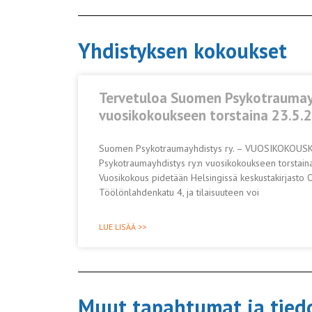
Yhdistyksen kokoukset
Tervetuloa Suomen Psykotraumayh
vuosikokoukseen torstaina 23.5.
Suomen Psykotraumayhdistys ry. – VUOSIKOKOUS
Psykotraumayhdistys ry:n vuosikokoukseen torstai
Vuosikokous pidetään Helsingissä keskustakirjasto O
Töölönlahdenkatu 4, ja tilaisuuteen voi
LUE LISÄÄ >>
Muut tapahtumat ja tied