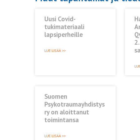
Uusi Covid-
Ha
tukimateriaali
An
lapsiperheille
Q
2
s
LUE LISÄÄ >>
LUE
Suomen
Psykotraumayhdistys
ry on aloittanut
toimintansa
LUE LISÄÄ >>