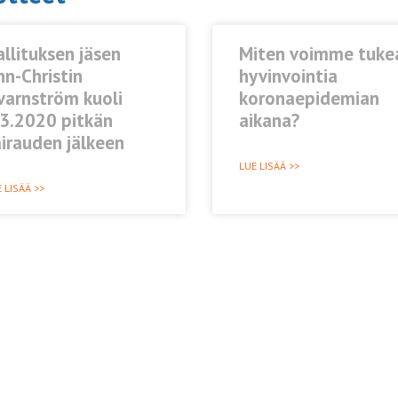
llituksen jäsen
Miten voimme tuke
n-Christin
hyvinvointia
varnström kuoli
koronaepidemian
.3.2020 pitkän
aikana?
airauden jälkeen
LUE LISÄÄ >>
 LISÄÄ >>