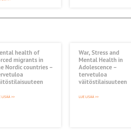
ental health of
War, Stress and
rced migrants in
Mental Health in
e Nordic countries –
Adolescence –
ervetuloa
tervetuloa
itöstilaisuuteen
väitöstilaisuuteen
 LISÄÄ >>
LUE LISÄÄ >>