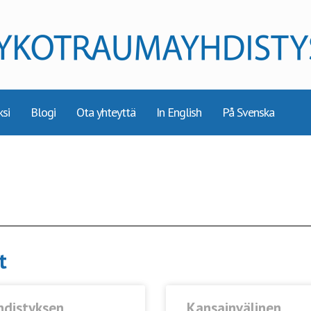
ksi
Blogi
Ota yhteyttä
In English
På Svenska
t
hdistyksen
Kansainvälinen