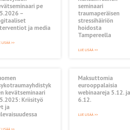
evätseminaari pe
seminaari
.5.2026 –
traumaperäisen
gitaaliset
stressihäiriön
terventiot ja media
hoidosta
Tampereella
 LISÄÄ >>
LUE LISÄÄ >>
uomen
Maksuttomia
sykotraumayhdistyk
eurooppalaisia
en kevätseminaari
webinaareja 5.12. j
5.2025: Kriisityö
6.12.
t ja
ulevaisuudessa
LUE LISÄÄ >>
 LISÄÄ >>