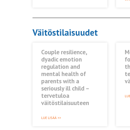
Väitöstilaisuudet
Couple resilience,
M
dyadic emotion
fo
regulation and
th
mental health of
t
parents with a
vä
seriously ill child –
tervetuloa
LUE
väitöstilaisuuteen
LUE LISÄÄ >>