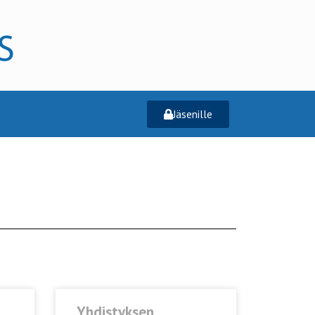
Jäsenille
Yhdistyksen