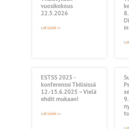
vuosikokous
k
22.5.2026
8
Di
in
LUE LISÄÄ >>
LUE
ESTSS 2025 -
S
konferenssi Tbilisissä
P
12.-15.6.2025 – Vielä
s
ehdit mukaan!
9.
ny
t
LUE LISÄÄ >>
LUE