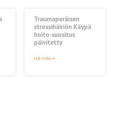
a
Traumaperäisen
stressihäiriön Käypä
hoito-suositus
päivitetty
LUE LISÄÄ >>