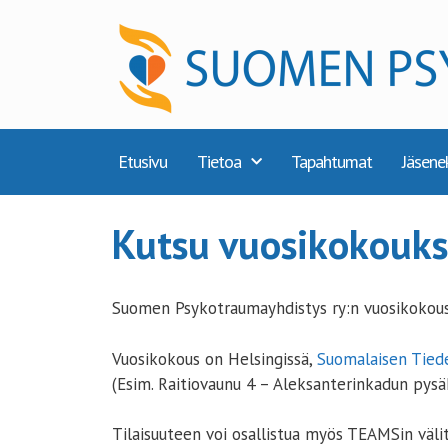
Etusivu
Tietoa
Tapahtumat
Jäsene
Kutsu vuosikokouk
Suomen Psykotraumayhdistys ry:n vuosikokou
Vuosikokous on Helsingissä,
Suomalaisen Tied
(Esim. Raitiovaunu 4 – Aleksanterinkadun pysäk
Tilaisuuteen voi osallistua myös TEAMSin väli