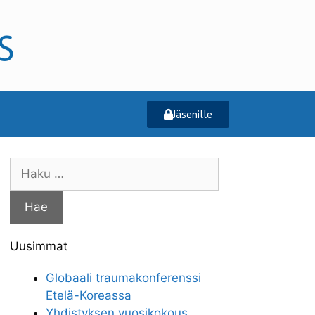
Jäsenille
Uusimmat
Globaali traumakonferenssi
Etelä-Koreassa
Yhdistyksen vuosikokous