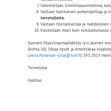
Vahvistetaan toimintasuunnitelma, tul
Valitaan hallituksen puheenjohtaja ja m
tervetulleita.
Valitaan tilintarkastaja ja mahdollinen 
Käsitellään muut kuin kokouskutsussa ma
Suomen Psykotraumayhdistys ry:n jäsenet voiva
(kohta 10). Olkaa hyvät ja ilmoittakaa kirjallis
Leena.Punamaki-Gitai@tuni.fi
) 19.5.2023 menn
Tervetuloa
Hallitus