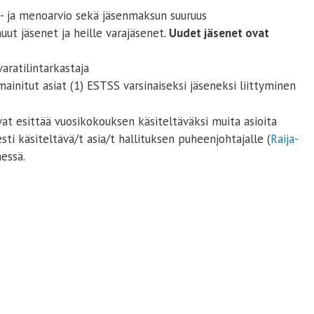
o- ja menoarvio sekä jäsenmaksun suuruus
uut jäsenet ja heille varajäsenet.
Uudet jäsenet ovat
varatilintarkastaja
initut asiat (1) ESTSS varsinaiseksi jäseneksi liittyminen
t esittää vuosikokouksen käsiteltäväksi muita asioita
esti käsiteltävä/t asia/t hallituksen puheenjohtajalle (
Raija-
essä.