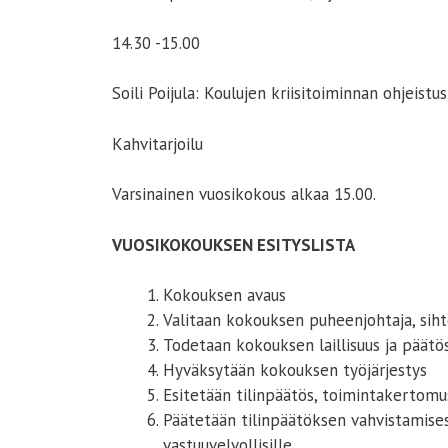
14.30 -15.00
Soili Poijula: Koulujen kriisitoiminnan ohjeistu
Kahvitarjoilu
Varsinainen vuosikokous alkaa 15.00.
VUOSIKOKOUKSEN ESITYSLISTA
Kokouksen avaus
Valitaan kokouksen puheenjohtaja, sihte
Todetaan kokouksen laillisuus ja päätös
Hyväksytään kokouksen työjärjestys
Esitetään tilinpäätös, toimintakertomus
Päätetään tilinpäätöksen vahvistamises
vastuuvelvollisille