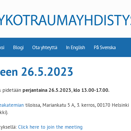
ksi
Blogi
Ota yhteyttä
In English
På Svenska
seen 26.5.2023
s pidetään
perjantaina 26.5.2023, klo 13.00-17.00.
eakatemian
tiloissa, Mariankatu 5 A, 3. kerros, 00170 Helsinki
ki).
tyksellä:
Click here to join the meeting