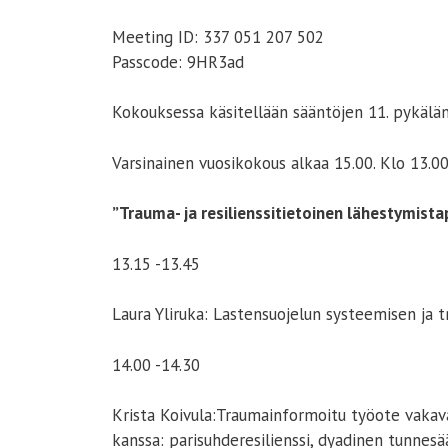
Meeting ID: 337 051 207 502
Passcode: 9HR3ad
Kokouksessa käsitellään sääntöjen 11. pykälä
Varsinainen vuosikokous alkaa 15.00. Klo 13.00
”Trauma- ja resilienssitietoinen lähestymistap
13.15 -13.45
Laura Yliruka: Lastensuojelun systeemisen ja
14.00 -14.30
Krista Koivula:Traumainformoitu työote vakav
kanssa: parisuhderesilienssi, dyadinen tunnesä