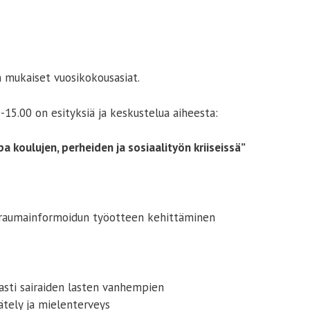
n mukaiset vuosikokousasiat.
-15.00 on esityksiä ja keskustelua aiheesta:
a koulujen, perheiden ja sosiaalityön kriiseissä”
 traumainformoidun työotteen kehittäminen
asti sairaiden lasten vanhempien
ätely ja mielenterveys